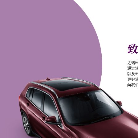
致
之诺6
通过
以及
更好
向我