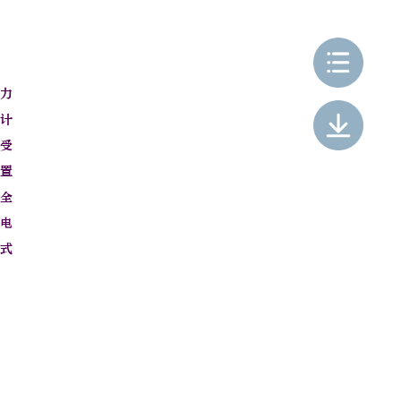
力
计
受
置
全
电
式