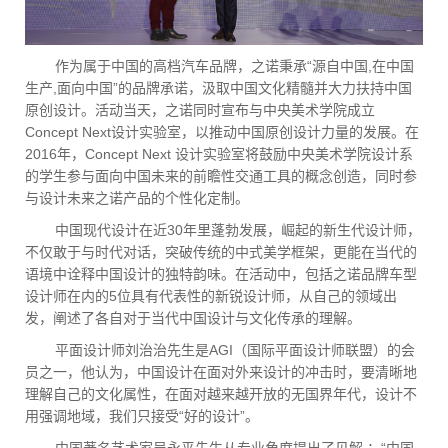
作为属于中国的高档汽车品牌，之诺秉承“源自中国,在中国
生产,面向中国”的品牌承诺，汲取中国文化精髓并大力扶持中国
原创设计。活动当天，之诺同时宣布与中央美术学院成立
Concept Next设计实验室，以推动中国原创设计力量的发展。在
2016年，Concept Next 设计实验室将鼓励中央美术学院设计系
的学生参与面向中国未来的前瞻性交通工具的概念创造，同时参
与设计未来之诺产品的个性化定制。
中国现代设计在近30年里蓬勃发展，崛起的新生代设计师，
不仅敢于与时代对话，突破传统的中式美学框架，更能在当代的
语境中诠释中国设计的独特韵味。在活动中，包括之诺品牌车型
设计师在内的5位具有代表性的新锐设计师，从自己的领域出
发，阐述了各自对于当代中国设计与文化传承的理解。
平面设计师刘治治先生是AGI（国际平面设计师联盟）的会
员之一，他认为，中国设计在面对外来设计的冲击时，要清晰地
理解自己的文化属性，在面对越来越开放的无国界年代，设计不
用强调地域，我们只接受“好的设计”。