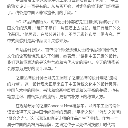
中国著名艺术家吴永平先生从专业角度提出了见解 ：“中国
的独立设计一直是有的。从东晋开始，对线条的痴迷就已经很高
了。线条是中国人非常擅长用的手段。”
YOUZ品牌创始人、时装设计师邹游先生则用时尚演示了中
国文化的运用：“我们不是在一片荒漠上去成长，我们有我们的文
化基因。”他强调，在服装设计中，不同元素的布局非常考究，而
中式美感则是其作品设计灵感来源。
SU品牌创始人、首饰设计师张沙娃女士的作品将中国传统
文化的含蓄和诗意加入了创新，她表示：“讲到中国元素的设计，
我们更着重表达的是这种气韵和古代人文的精神。今天的消费者
会愿意为更好的设计埋单。”
之诺品牌设计师石廷先生阐述了之诺品牌的设计理念“流动
的力量”。这一设计理念正是来自于中国传统文化中的设计灵感。
中国艺术中的园林、书法和绘画中既强调和谐平衡的美感，也有
笔意连绵、酣畅挥洒的流畅，更有古朴方正的稳重大方。
在现场展示的之诺Concept Next概念车，以汽车工业的设计
语言诠释了来自中国传统美学的灵感：“平衡之势”，“流动之美”和
“聚合之力”。这与现场其他设计师的作品产生了共鸣。作为一个
属于中国的高档汽车品牌，之诺定位于以先进科技融汇时代精