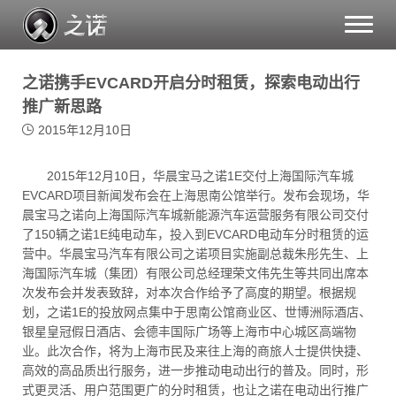
Toggle
naviga
之诺携手EVCARD开启分时租赁，探索电动出行
推广新思路
2015年12月10日
2015年12月10日，华晨宝马之诺1E交付上海国际汽车城
EVCARD项目新闻发布会在上海思南公馆举行。发布会现场，华
晨宝马之诺向上海国际汽车城新能源汽车运营服务有限公司交付
了150辆之诺1E纯电动车，投入到EVCARD电动车分时租赁的运
营中。华晨宝马汽车有限公司之诺项目实施副总裁朱彤先生、上
海国际汽车城（集团）有限公司总经理荣文伟先生等共同出席本
次发布会并发表致辞，对本次合作给予了高度的期望。根据规
划，之诺1E的投放网点集中于思南公馆商业区、世博洲际酒店、
银星皇冠假日酒店、会德丰国际广场等上海市中心城区高端物
业。此次合作，将为上海市民及来往上海的商旅人士提供快捷、
高效的高品质出行服务，进一步推动电动出行的普及。同时，形
式更灵活、用户范围更广的分时租赁，也让之诺在电动出行推广