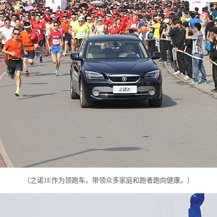
（
）
之诺1E作为领跑车，带领众多家庭和跑者跑向健康。