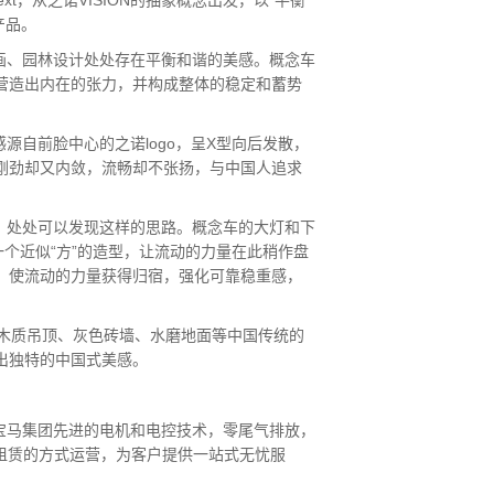
xt，从之诺VISION的抽象概念出发，以“平衡
产品。
画、园林设计处处存在平衡和谐的美感。概念车
营造出内在的张力，并构成整体的稳定和蓄势
源自前脸中心的之诺logo，呈X型向后发散，
刚劲却又内敛，流畅却不张扬，与中国人追求
，处处可以发现这样的思路。概念车的大灯和下
个近似“方”的造型，让流动的力量在此稍作盘
，使流动的力量获得归宿，强化可靠稳重感，
木质吊顶、灰色砖墙、水磨地面等中国传统的
出独特的中国式美感。
，采用宝马集团先进的电机和电控技术，零尾气排放，
新租赁的方式运营，为客户提供一站式无忧服