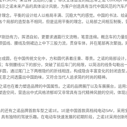
ION，来诠释“流动的力量”。本次全球首发的概念车之诺 Concept Ne
理念揭示之诺未来产品的具体设计风貌，为客户创造具有当代中国风范的汽车
设计理念，平衡的设计给人以格局丰满、沉稳大气的感觉。中国的书法、绘
各个局部的造型各不相同，但是运用平衡的理念，让局部之间相互制衡，
字刚劲有力，挥洒自如，更要求通篇行文流畅，笔意连绵。概念车的力量感
顶弧线、腰线及侧裙边上中下三股力流，贯穿车体，并在尾部再次聚拢。
成方成圆，在中国传统文化中，方和圆代表着庄重、尊贵。之诺的局部设计
感；车侧腰线以下的部分，突破了前后车门的局限，以简洁的线条勾勒出一
半圆，通过尾门上下两根隐约的折线相连，构成隐含丰富变化的封闭造型
无意之间透露出中国韵味，又符合当代人追求简约时尚的精神。
之诺也在着力塑造品牌的中国属性。之诺的品牌展厅以及车展展台，运用
塑造空间，营造出中式风格浓郁却又非常具有当代精神风貌的空间，体现
t同台展出的还有之诺品牌首款车型之诺1E。1E是中国首款高档纯电动SAV
，具有独特的驾驶乐趣。在电动车快速发展的初期阶段，之诺1E采用创