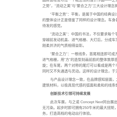
品牌曾经发布过一个概念性的设计作品——之诺VIS
之势”，“流动之美”与“聚合之力”三大设计
“平衡之势”：平衡，是属于中国的经典
的整体设计正是借鉴了同样的设计理念。车身
待发的感觉。
“流动之美”：中国的书法，不仅要求每个
穿越前发动机盖、进气格栅、大灯后，分成车
刚柔并济的气质相得益彰。
“聚合之力”：一根线条，首尾相连即可
进气格栅，用“方”的造型刻画前脸的整体敦厚
旋；在车尾，两个对称的尾灯可以看成是两个
同时又不失通透与灵动。这样的设计理念，于
与产品设计理念一致，在品牌感知层面，
建筑材料，以极具现代感的弧面和柔和的线条
创新技术引领可持续发展
此次车展，与之诺 Concept Nex
无污染。起步时即可拥有250牛米的最大扭矩
务，打造高档的电动出行体验。