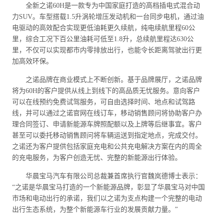
全新之诺60H是一款专为中国家庭打造的高档插电式混合动
力SUV。车型搭载1.5升涡轮增压发动机和一台同步电机，通过油
电驱动的高效配合实现更低油耗更久续航，纯电续航里程60公
里，综合工况下百公里油耗可低至1.8升，总续航里程达630公
里，不仅可以实现都市内零排放出行，也能令长距离驾驶出行更
加高效环保。
之诺品牌在商业模式上不断创新。基于品牌展厅，之诺品牌
将为60H的客户提供从线上到线下的高品质无忧服务。意向客户
可以在线预约免费试驾服务，可自由选择时间、地点和试驾路
线，并可以通过之诺官网在线订车，移动销售顾问将协助客户办
理合同签订、申请新能源车牌照配额以及上牌等后继事宜。客户
甚至可以委托移动销售顾问将车辆运送到指定地点，完成交付。
之诺还为客户提供包括家庭充电和公共充电解决方案在内的周全
的充电服务，为客户创造无忧、完整的新能源出行体验。
华晨宝马汽车有限公司总裁兼首席执行官魏岚德博士表示：
“之诺是华晨宝马打造的一个新能源品牌，彰显了华晨宝马对中国
市场和电动出行的承诺，我们以之诺为支点构建一个完整的电动
出行生态系统，为整个新能源车行业的发展贡献力量。”