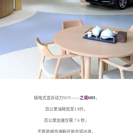
插电式混合动力
SUV——
之诺60
H
，
百公里油耗低至
1.8升，
百公里加速仅需
7.6 秒，
不管是城市通勤还是市郊出游，