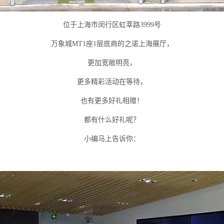
位于上海市闵行区虹莘路
3999号
万象城
MT1座1层底商的之诺上海展厅，
更加宽敞明亮，
更多精彩活动在等待，
也有更多好礼相赠！
都有什么好礼呢？
小编马上告诉你：