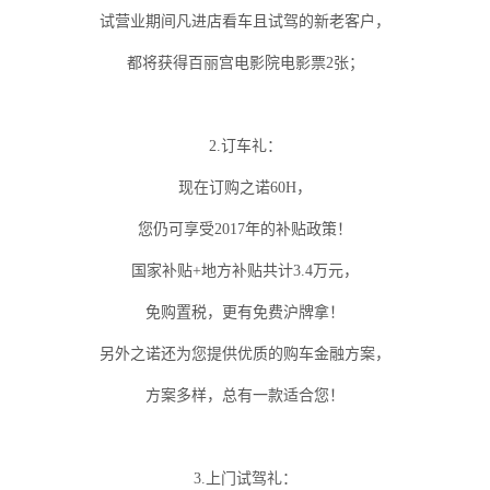
试营业期间凡进店看车且试驾的新老客户，
都将获得百丽宫电影院电影票
2张；
2.订车礼：
现在订购之诺
60H，
您仍可享受
2017年的补贴政策！
国家补贴
+地方补贴共计3.4万元，
免购置税，更有免费沪牌拿！
另外之诺还为您提供优质的购车金融方案，
方案多样，总有一款适合您！
3.上门试驾礼：