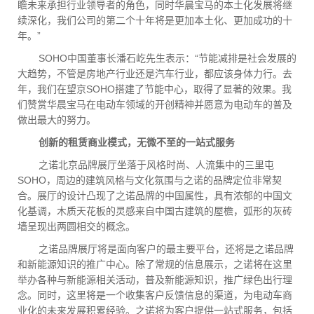
瞻未来承担行业领导者的角色，同时华晨宝马的本土化发展将继
续深化，我们公司的第二个十年将是更加本土化、更加成功的十
年。”
SOHO中国董事长潘石屹先生表示：“节能减排是社会发展的
大趋势，不管是房地产行业还是汽车行业，都应该身体力行。去
年，我们在望京SOHO搭建了节能中心，取得了显著的效果。我
们赞赏华晨宝马在电动车领域的开创精神并愿意为电动车的普及
做出最大的努力。
创新的租赁商业模式，无微不至的一站式服务
之诺北京品牌展厅坐落于风格时尚、人流集中的三里屯
SOHO，周边的建筑风格与文化氛围与之诺的品牌定位非常契
合。展厅的设计凸现了之诺品牌的中国属性，具有浓郁的中国文
化基调，木质天花板的灵感来自中国古建筑的屋檐，弧形的灰砖
墙呈现出两圆相交的概念。
之诺品牌展厅将是面向客户的最主要平台，还将是之诺品牌
和新能源知识的推广中心。除了常规的信息展示，之诺将在这里
举办各种与新能源相关活动，普及新能源知识，推广绿色出行理
念。同时，这里将是一个收集客户反馈信息的渠道，为电动车商
业化的未来发展积累经验。之诺将为客户提供一站式服务，包括