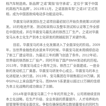
档汽车制造商。新品牌“之诺”寓指“信守承诺”，定位于“属于中国
的高档汽车品牌”。2013年11月，之诺首款车型“之诺1E”正式亮
相，成为中国首款纯电动多功能运动车。
华晨宝马研发团队在之诺项目最初就已开始负责统筹1E的研
发。1E的电池开发、测试和采购以及整车测试和认证等工作全部
在中国完成，并在华晨宝马最先进的铁西工厂生产。之诺对华晨
宝马从本土化生产到本土化研发的跨越起到了关键作用。
目前，华晨宝马的本土化发展进入了全面深化的阶段。2009
年，当世界金融危机余波未平的时候，华晨宝马就未雨绸缪启动
了新工厂建设项目，为最近三年的腾飞创造了条件。2012年初，
世界级的铁西新工厂投产，同时开始了国产BMW发动机的历程。
2013年，华晨宝马成立十周年之际，铁西工厂全面建成，一座全
新的发动机工厂奠基，华晨宝马研发中心成立，华晨宝马的本土
化进程驶入快行道。2013年，宝马集团在华销售超过39万辆，其
中50%以上来自国产宝马，而BMW 5系更是以超过12万辆的佳绩
为本土化战略的成功做出了注脚。
2014年是华晨宝马第二个十年的开局之年，公司将继续坚持
本土化战略，在生产升级、全业务链的质量提升、人才培养和内
部管理等领域全面优化，争取在确保低两位数销量增长的同时为