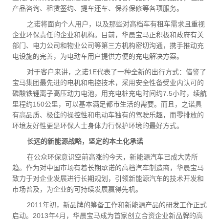
产品咨询、租赁签约、提车还车、保养保修等各项服务。
之诺将面向个人用户，以及那些对高档车有租车需求且重视
企业环保责任的企业和机构。目前，华晨宝马正积极和政府有关
部门、电力公司和物业公司等第三方机构密切沟通，携手推动充
电设施的完善，为电动车用户提供方便的充电解决方案。
对于客户来讲，之诺1E代表了一种全新的出行方式：借鉴了
宝马集团最先进的电机和电控技术，采用安全性备受业内认可的
磷酸铁锂离子高压动力电池，用充电桩充电时间约7.5小时，续航
里程约150公里，可以基本满足都市生活的需要。而且，之诺具
有高品质、极佳的操控性和电动车独有的驾驶乐趣，而零排放的
环境友好性更是环保人士身体力行保护环境的最好方式。
长远的新能源战略，坚定的本土化承诺
在公众环保意识空前高涨的今天，新能源汽车已成大势所
趋。作为对中国市场有着长期承诺的高档汽车制造商，华晨宝马
致力于对企业发展进行长期规划，引领新能源汽车的技术开发和
市场普及，为企业的可持续发展赢得先机。
2011年初，新品牌的筹备工作和新能源产品的研发工作正式
启动。2013年4月，华晨宝马成为首家创立合资企业新品牌的高